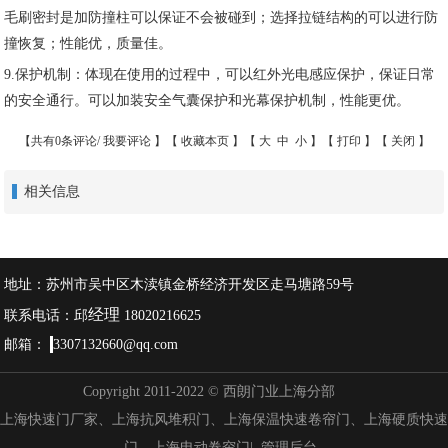
毛刷密封是加防撞柱可以保证不会被碰到；选择拉链结构的可以进行防
撞恢复；性能优，质量佳。
9.保护机制：体现在使用的过程中，可以红外光电感应保护，保证日常
的安全通行。可以加装安全气囊保护和光幕保护机制，性能更优。
【共有0条评论/
我要评论
】【
收藏本页
】【
大
中
小
】【
打印
】【
关闭
】
相关信息
地址：苏州市吴中区木渎镇金桥经济开发区走马塘路59号
经理
联系电话：邱
18020216625
邮箱：
3307132660@qq.com
Copyright 2011-2022 © 西朗门业上海分部
上海快速门厂家、上海抗风堆积门、上海保温快速卷帘门、上海硬质快速
门、上海电动卷帘门|
管理后台