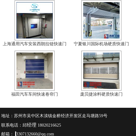
上海通用汽车安装西朗拉链快速门
宁夏银川国际机场硬质快速门
福田汽车车间快速卷帘门
庞贝捷涂料硬质快速门
地址：苏州市吴中区木渎镇金桥经济开发区走马塘路59号
经理
联系电话：邱
18020216625
邮箱：
3307132660@qq.com